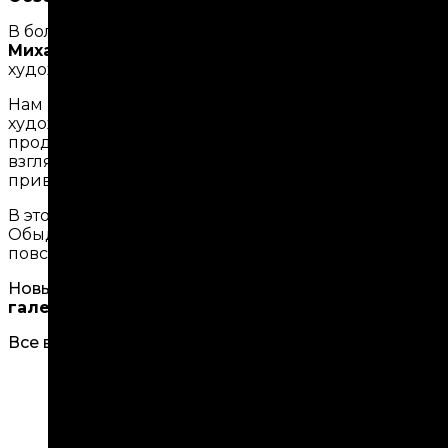
В большом зале арт-пространства
галерея MSCA
п
Михаила Левина
и
Алексея Мандыча
— дипломну
художественной практике.
Нам велено быть новыми. Но что значит «новое» се
художника зачастую ожидают, что он придумает не
продолжать традицию. Теперь новое возникает неп
взгляда. Художник больше не просто фиксирует ре
приватностью. Каждое поколение заново определя
В этом проекте «новое» возникает не из изобрете
Обыденное пересекает границу и становится ценн
повседневность запечатывается как хрупкое свиде
Новые проекты также представят:
PA Gallery
, Куб.
галерея Анастасии Постригай, ПЛАНЗ (PLANZ), 
Все выставки войдут в маршрут обзорной экскурси