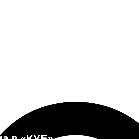
а в «КУБ»