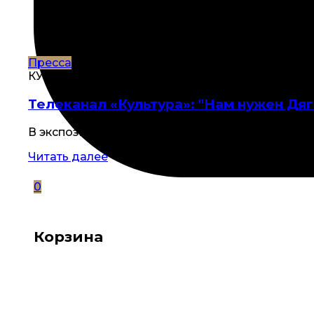
Пресса
КУБ
Телеканал «Культура»: "Нам нужен Дя
В экспозиции представлены работы мастеров н
Читать далее
0
Корзина