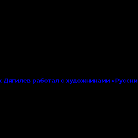
ак Дягилев работал с художниками «Русски
верской до 23 сентября показывают работы художн
в для театра и кино. Forbes Life отобрал самые ц