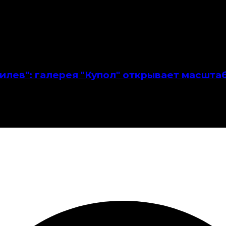
гилев": галерея "Купол" открывает масшт
ачала XX века и современных авторов.