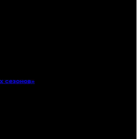
х сезонов»
иков, сотрудничавших с «Русскими сезонами»
енные экспонаты выставки «Нам нужен Дягилев»