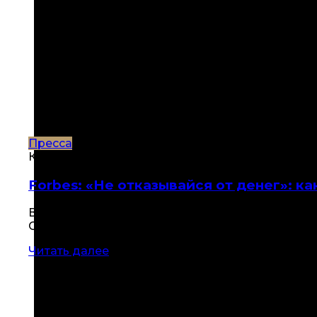
Пресса
КУБ
Forbes: «Не отказывайся от денег»: к
В галерейном пространстве Cube.Moscow на Т
Сергея Дягилева, и работы современных авторо
Читать далее