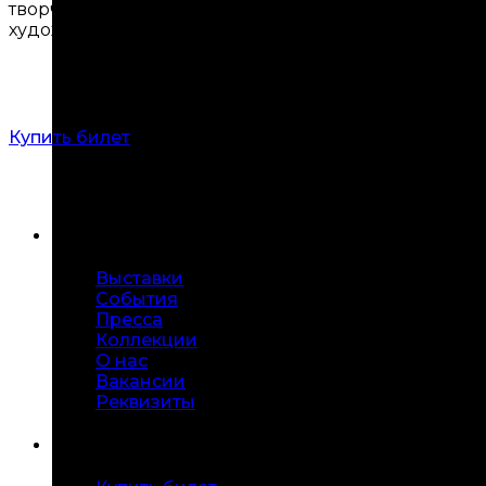
творчества 60–70 годов, так и самые поздние рабо
художника, так и его афористические тексты, нап
Купить билет
Меню
Выставки
События
Пресса
Коллекции
О нас
Вакансии
Реквизиты
Посетителям