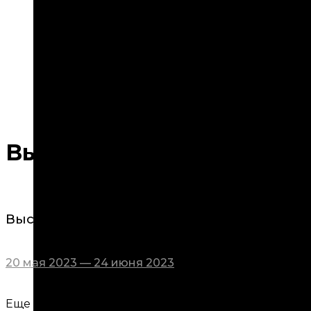
Выставка «Виктору Умно
Выставка «Виктору Умнову посвящается…»,
20 мая 2023 — 24 июня 2023
Еще один новый проект галереи посвящен памят