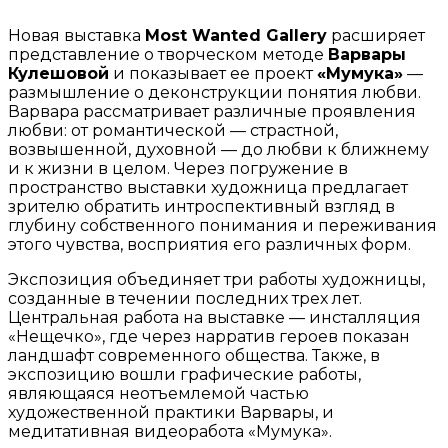
Новая выставка
Most Wanted Gallery
расширяет
представление о творческом методе
Варвары
Кулешовой
и показывает ее проект
«Мумука»
—
размышление о деконструкции понятия любви.
Варвара рассматривает различные проявления
любви: от романтической — страстной,
возвышенной, духовной — до любви к ближнему
и к жизни в целом. Через погружение в
пространство выставки художница предлагает
зрителю обратить интроспективный взгляд в
глубину собственного понимания и переживания
этого чувства, восприятия его различных форм.
Экспозиция объединяет три работы художницы,
созданные в течении последних трех лет.
Центральная работа на выставке — инсталляция
«Нещечко», где через нарратив героев показан
ландшафт современного общества. Также, в
экспозицию вошли графические работы,
являющаяся неотъемлемой частью
художественной практики Варвары, и
медитативная видеоработа «Мумука».