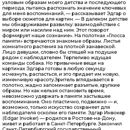
узловым образам моего детства и последующего
периода, пытаясь распознать значение ключевых
для меня воспоминаний, — рассказывает Эдгар о
выборе сюжетов для картин. — В далеком детстве
мы обнаруживаем развилку: взаимодействие с
миром или насилие над ним. Этот поворот
формирует наше сознание». На полотнах «Глосса
памяти» встречаются знакомые образы. Листья
комнатного растения за плотной занавеской.
Лицо девушки, словно бы спящей на подушке
рядом с наблюдателем. Терпеливо ждущая
команды собака. Но привычные вещи на
картинах Эдгара готовы в любую секунду
исчезнуть, распасться, и это придает им новую,
изменчивую красоту.Зритель вглядывается в
полотно, жадно запоминает разъятые, хрупкие
образы. Но как нельзя остановить время,
невозможно удержать в памяти застывшее
воспоминание. Оно пластично, подвижно — и,
возможно, только искусство сохраняет для
наблюдателя осколки его памяти. Эдгар Инвокер
(Edgar Invoker) — родился в Ростове-на-Дону,
живет и работает в Санкт-Петербурге. Закончил
Санкт-Петербургский государственный