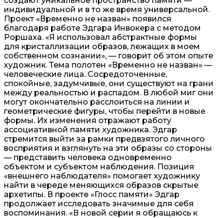
создают уникальное пространство памяти —
индивидуальной и в то же время универсальной.
Проект «Временно не назван» появился
благодаря работе Эдгара Инвокера с методом
Роршаха. «Я использовал абстрактные формы
для кристаллизации образов, лежащих в моем
собственном сознании», — говорит об этом опыте
художник. Тема полотен «Временно не назван» —
человеческие лица. Сосредоточенные,
спокойные, задумчивые, они существуют на грани
между реальностью и распадом. В любой миг они
могут окончательно расслоиться на линии и
геометрические фигуры, чтобы перейти в новые
формы. Их изменения отражают работу
ассоциативной памяти художника. Эдгар
стремится выйти за рамки предвзятого личного
восприятия и взглянуть на эти образы со стороны
— представить человека одновременно
объектом и субъектом наблюдения. Позиция
«внешнего наблюдателя» помогает художнику
найти в череде меняющихся образов скрытые
архетипы. В проекте «Глосс памяти» Эдгар
продолжает исследовать значимые для себя
воспоминания. «В новой серии я обращаюсь к