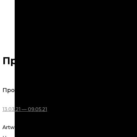
Проект Владимира Черны
Проект Владимира Чернышева и Устины Я
13.03.21 — 09.05.21
Artwin Gallery представляет совместный выставо