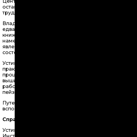
Центральной темой выставки стало переосмыслени
остановился, а привычное течение жизни было на
трудоемких художественных техник и искать откры
Владимир Чернышев в своей практике погружаетс
едва считываемым мифологемам: арка, звезды, тен
книжных иллюстраций, химических трактатов, ра
намекают на узнаваемые архетипические образы, 
явлениях, о временных состояниях, о тенях вещей
состояния — текучим, застывающим, живущим свое
Устина Яковлева предлагает погрузиться в размы
практику она выстраивает вокруг магических пейз
процесс сосуществования с флорой и фауной. Рем
вышивки, бисера и жемчуга, обманчиво в своей п
работах Устины много полузнакомых форм, перек
пейзажем российской глуши.
Путешествуя по этим вдохновленным природой пр
вспоминаем, что способны перестраивать свою реа
Справочная информация:
Устина Яковлева (1987 г. р.) — художница, живет 
Института Проблем Современного Искусства (2009)