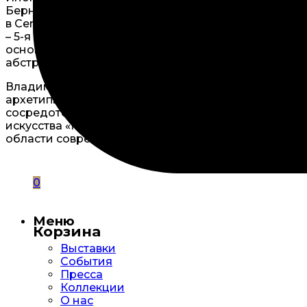
Берне (2018) и резиденции Музея Современного Иск
в Centrepoint Artwall (Базель), в галереях Anna No
– 5-я Уральская биеннале современного искусства (Е
основе методов работы Устины – создание собств
абстрактными пейзажами. Важными аспектами твор
Владимир Чернышев (1992 г. р.) — нижегородски
архетипических образов в современной культуре. В
сосредоточившись на долгосрочных исследовател
искусства «Манифеста» и в Московской междунаро
области современного искусства, в 2017 году ста
0
Меню
Корзина
Выставки
События
Пресса
Коллекции
О нас