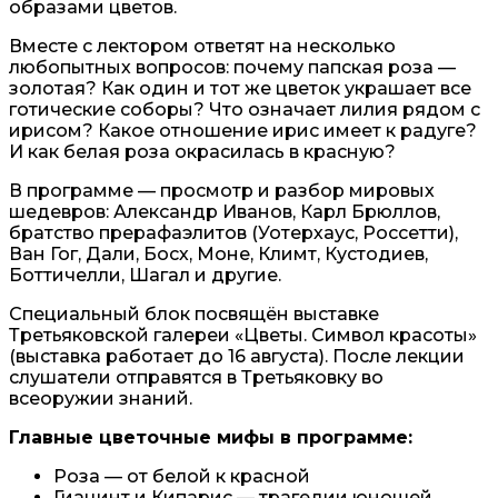
образами цветов.
Вместе с лектором ответят на несколько
любопытных вопросов: почему папская роза —
золотая? Как один и тот же цветок украшает все
готические соборы? Что означает лилия рядом с
ирисом? Какое отношение ирис имеет к радуге?
И как белая роза окрасилась в красную?
В программе — просмотр и разбор мировых
шедевров: Александр Иванов, Карл Брюллов,
братство прерафаэлитов (Уотерхаус, Россетти),
Ван Гог, Дали, Босх, Моне, Климт, Кустодиев,
Боттичелли, Шагал и другие.
Специальный блок посвящён выставке
Третьяковской галереи «Цветы. Символ красоты»
(выставка работает до 16 августа). После лекции
слушатели отправятся в Третьяковку во
всеоружии знаний.
Главные цветочные мифы в программе:
Роза — от белой к красной
Гиацинт и Кипарис — трагедии юношей,