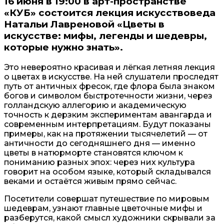
16 июня в 19:00 в арт-пространстве
«КУБ» состоится лекция искусствоведа
Натальи Лавреновой «Цветы в
искусстве: мифы, легенды и шедевры,
которые нужно знать».
Это невероятно красивая и лёгкая летняя лекция
о цветах в искусстве. На ней слушатели проследят
путь от античных фресок, где флора была знаком
богов и символом быстротечности жизни, через
голландскую аллегорию и академическую
точность к дерзким экспериментам авангарда и
современным интерпретациям. Будут показаны
примеры, как на протяжении тысячелетий — от
античности до сегодняшнего дня — именно
цветы в натюрморте становятся ключом к
пониманию разных эпох: через них культура
говорит на особом языке, который складывался
веками и остаётся живым прямо сейчас.
Посетители совершат путешествие по мировым
шедеврам, узнают главные цветочные мифы и
разберутся, какой смысл художники скрывали за