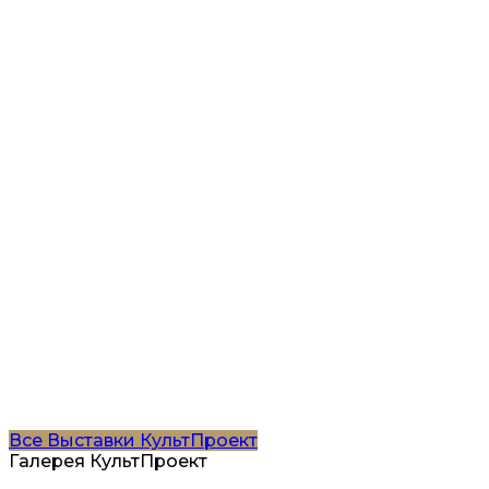
Все
Выставки
КультПроект
Галерея КультПроект