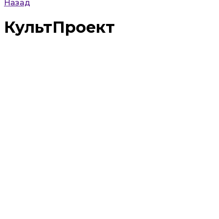
Назад
КультПроект