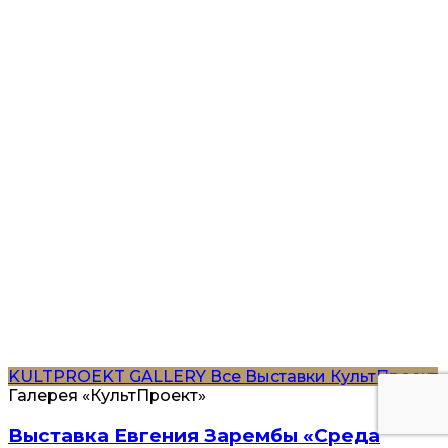
KULTPROEKT GALLERY
Все
Выставки
КультПроект
Галерея «КультПроект»
Выставка Евгения Зарембы «Среда