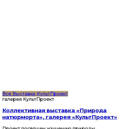
Все
Выставки
КультПроект
галерея КультПроект
Коллективная выставка «Природа
натюрморта», галерея «КультПроект»
Проект посвящен изучению природы